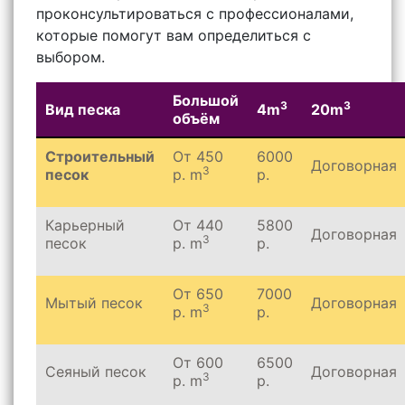
проконсультироваться с профессионалами,
которые помогут вам определиться с
выбором.
Большой
3
3
Вид песка
4m
20m
объём
Строительный
От 450
6000
Договорная
3
песок
р. m
р.
Карьерный
От 440
5800
Договорная
3
песок
р. m
р.
От 650
7000
Мытый песок
Договорная
3
р. m
р.
От 600
6500
Сеяный песок
Договорная
3
р. m
р.